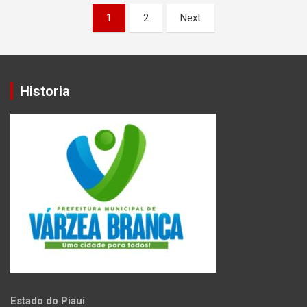
Paginação
1
2
Next
de
posts
Historia
Estado do Piauí