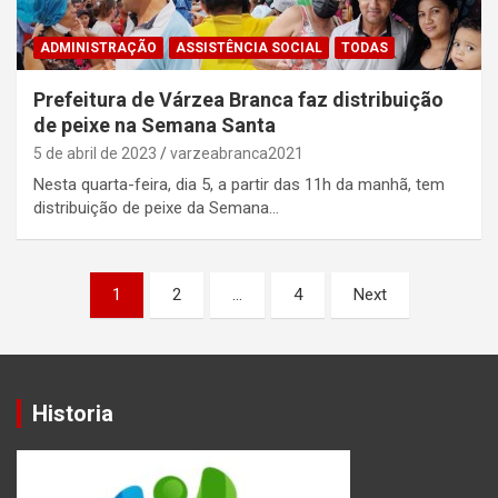
ADMINISTRAÇÃO
ASSISTÊNCIA SOCIAL
TODAS
Prefeitura de Várzea Branca faz distribuição
de peixe na Semana Santa
5 de abril de 2023
varzeabranca2021
Nesta quarta-feira, dia 5, a partir das 11h da manhã, tem
distribuição de peixe da Semana…
Paginação
1
2
…
4
Next
de
posts
Historia