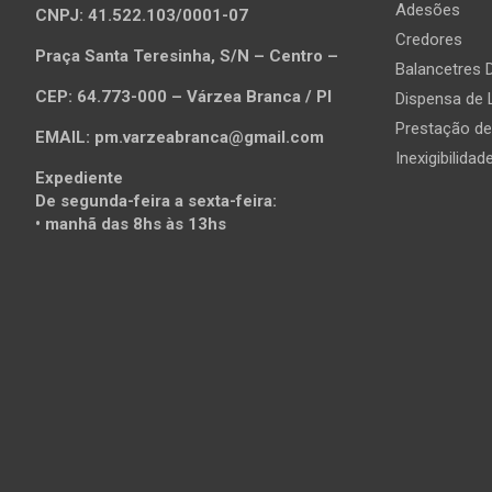
Adesões
CNPJ: 41.522.103/0001-07
Credores
Praça Santa Teresinha, S/N – Centro –
Balancetres D
CEP: 64.773-000 – Várzea Branca / PI
Dispensa de 
Prestação d
EMAIL: pm.varzeabranca@gmail.com
Inexigibilidad
Expediente
De segunda-feira a sexta-feira:
• manhã das 8hs às 13hs