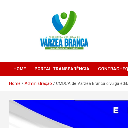
Skip
to
content
Várzea Branca – Piauí – Brasil
Prefeitura de Várzea
HOME
PORTAL TRANSPARÊNCIA
CONTRACHEQ
Branca / PI
Home
Administração
CMDCA de Várzea Branca divulga edit