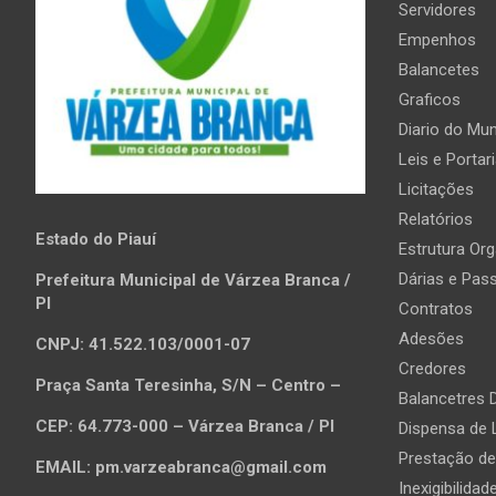
Servidores
Empenhos
Balancetes
Graficos
Diario do Mun
Leis e Portar
Licitações
Relatórios
Estado do Piauí
Estrutura Org
Dárias e Pas
Prefeitura Municipal de Várzea Branca /
PI
Contratos
Adesões
CNPJ: 41.522.103/0001-07
Credores
Praça Santa Teresinha, S/N – Centro –
Balancetres D
CEP: 64.773-000 – Várzea Branca / PI
Dispensa de 
Prestação d
EMAIL: pm.varzeabranca@gmail.com
Inexigibilidad